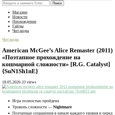
Поиск
Магазин
Новости
Прохождение
Гайды
Чит-коды
Чит-коды
American McGee’s Alice Remaster (2011)
«Поэтапное прохождение на
кошмарной сложности» [R.G. Catalyst]
{SuN1Sh1nE}
18.05.2026
33
views
Игра полностью пройдена
Уровень сложности —
Nightmare
Поэтапные сохранения в начале каждого уровня и перед