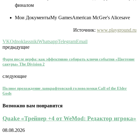
финалом
Мои ДокументыMy GamesAmerican McGee's Alicesave
Источник:
www.playground.ru
VK
Odnoklassniki
Whatsapp
Telegram
Email
предыдущие
Фарм после нерфа: как эффективно собирать ключи события «Цветение
сакуры» The Division 2
следующие
Полное прохождение лавкрафтовской головоломки Call of the Elder
Gods
Возможно вам понравится
Quake «Трейнер +4 от WeMod: Редактор игрока»
08.08.2026