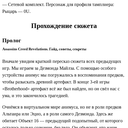
— Сетевой комплект. Персонаж для профиля тамплиера:
Рыцарь — 0U.
Прохождение сюжета
Пролог
Assassins Creed Revelations. Гайд, советы, секреты
Вначале увидим краткий пересказ сюжета всех предыдущих
игр. Мы играем за Дезмонда Майлза. С помощью особого
устройства анимус мы погружались в воспоминания предков,
чтобы разыскать древний артефакт. В конце 3-ей игры
«Brotherhood» артефакт всё же был найден, но он свёл нас с
ума, и это закончилось трагедией.
Очнёмся в виртуальном мире анимуса, но не в роли предков
Альтаира или Эцио, а в роли самого Дезмонда. Здесь же
обитает Объект 16 — предыдущий подопытный, от которого
осталось только сознание, без тела. Он объяснит, что наше