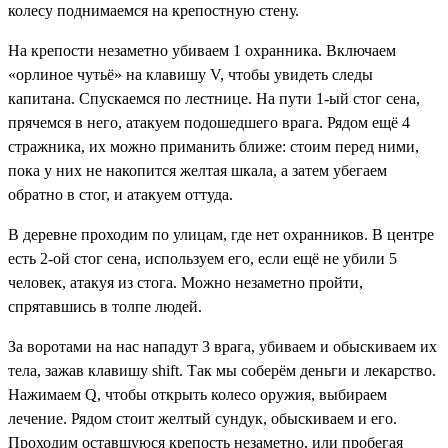
колесу поднимаемся на крепостную стену.
На крепости незаметно убиваем 1 охранника. Включаем
«орлиное чутьё» на клавишу V, чтобы увидеть следы
капитана. Спускаемся по лестнице. На пути 1-ый стог сена,
прячемся в него, атакуем подошедшего врага. Рядом ещё 4
стражника, их можно приманить ближе: стоим перед ними,
пока у них не накопится желтая шкала, а затем убегаем
обратно в стог, и атакуем оттуда.
В деревне проходим по улицам, где нет охранников. В центре
есть 2-ой стог сена, используем его, если ещё не убили 5
человек, атакуя из стога. Можно незаметно пройти,
спрятавшись в толпе людей.
За воротами на нас нападут 3 врага, убиваем и обыскиваем их
тела, зажав клавишу shift. Так мы соберём деньги и лекарство.
Нажимаем Q, чтобы открыть колесо оружия, выбираем
лечение. Рядом стоит желтый сундук, обыскиваем и его.
Проходим оставшуюся крепость незаметно, или пробегая