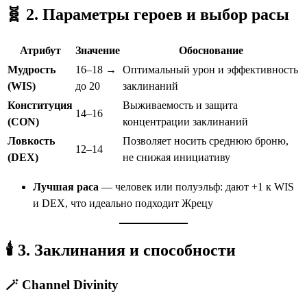
🧬 2. Параметры героев и выбор расы
Атрибут
Значение
Обоснование
Мудрость
16–18 →
Оптимальный урон и эффективность
(WIS)
до 20
заклинаний
Конституция
Выживаемость и защита
14–16
(CON)
концентрации заклинаний
Ловкость
Позволяет носить среднюю броню,
12–14
(DEX)
не снижая инициативу
Лучшая раса
— человек или полуэльф: дают +1 к WIS
и DEX, что идеально подходит Жрецу
🕯 3. Заклинания и способности
🪄 Channel Divinity