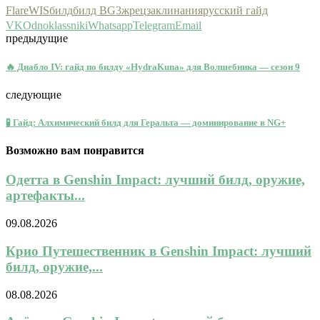
Flare
WIS
билд
билд BG3
жрец
заклинания
русский гайд
VK
Odnoklassniki
Whatsapp
Telegram
Email
предыдущие
🔥 Диабло IV: гайд по билду «HydraKuna» для Волшебника — сезон 9
следующие
🧪 Гайд: Алхимический билд для Геральта — доминирование в NG+
Возможно вам понравится
Одетта в Genshin Impact: лучший билд, оружие,
артефакты...
09.08.2026
Крио Путешественник в Genshin Impact: лучший
билд, оружие,...
08.08.2026