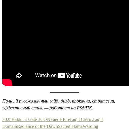
Полный русскоязычный гайд: билд, прокачка, стратегии,
эффективный стиль — работает на PS5/ПК.
2025
Baldur’s Gate 3
CON
Faerie Fire
Light Cleric.
Light
Domain
Radiance of the Dawn
Sacred Flame
Warding