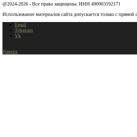
@2024-2026 - Все права защищены. ИНН 490903192171
Использование материалов сайта допускается только с прямой с
Email
Telegram
Vk
Наверх
Home
Shopping Cart
Close
Корзина пуста.
Close