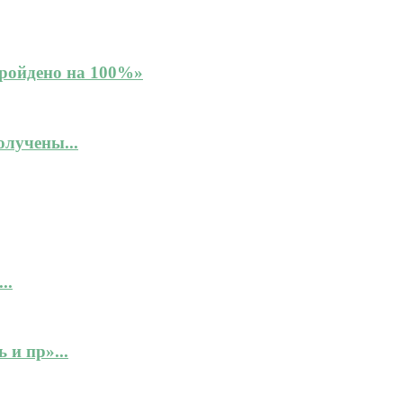
Пройдено на 100%»
лучены...
..
 и пр»...