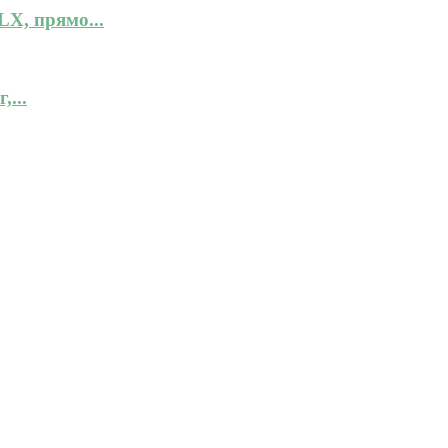
X, прямо...
...