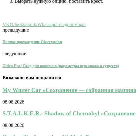
Выбрать нужную опцию, поставить крест.
VK
Odnoklassniki
Whatsapp
Telegram
Email
предыдущие
Полное прохождение Observation
следующие
Olden Era | Гайд для новичков (параметры персонажа и существ)
Возможно вам понравится
My Winter Car «Сохранение — собранная машина,
08.08.2026
S.T.A.L.K.E.R.: Shadow of Chernobyl «Сохранени
08.08.2026