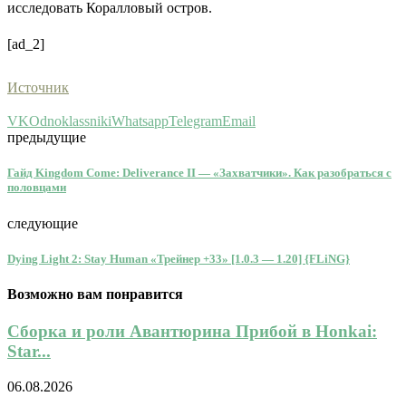
исследовать Коралловый остров.
[ad_2]
Источник
VK
Odnoklassniki
Whatsapp
Telegram
Email
предыдущие
Гайд Kingdom Come: Deliverance II — «Захватчики». Как разобраться с
половцами
следующие
Dying Light 2: Stay Human «Трейнер +33» [1.0.3 — 1.20] {FLiNG}
Возможно вам понравится
Сборка и роли Авантюрина Прибой в Honkai:
Star...
06.08.2026