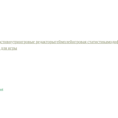
ости
внутриигровые редакторы
геймплей
игровая статистика
моди
 для игры
st