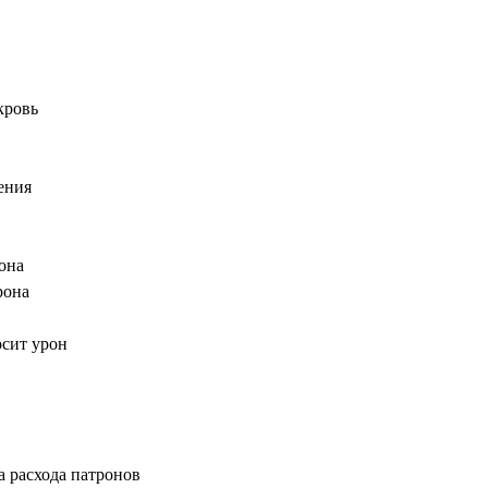
кровь
ения
она
рона
сит урон
 расхода патронов