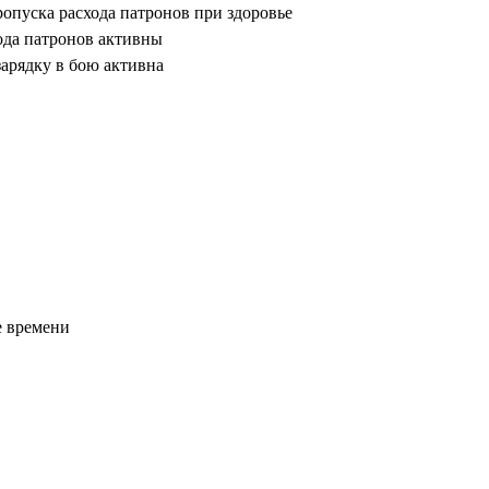
опуска расхода патронов при здоровье
ода патронов активны
зарядку в бою активна
е времени