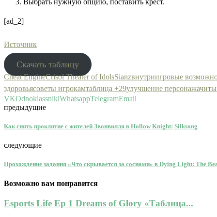
Выбрать нужную опцию, поставить крест.
[ad_2]
Источник
Скачать таблицу
Cheat Engine
Crisol Theater of Idols
Sianz
внутриигровые возможн
здоровья
советы игрокам
таблица +29
улучшение персонажа
читы
VK
Odnoklassniki
Whatsapp
Telegram
Email
предыдущие
Как снять проклятие с жителей Звонвилля в Hollow Knight: Silksong
следующие
Прохождение задания «Что скрывается за соснами» в Dying Light: The Bea
Возможно вам понравится
Esports Life Ep 1 Dreams of Glory «Таблица...