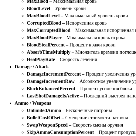
MaxBlood
– Максимальная кровь
BloodLevel
– Уровень крови
MaxBloodLevel
– Максимальный уровень крови
CorruptedBlood
– Испорченная кровь
MaxCorruptedBlood
– Максимальная испорченная 
MaxBloodPlayer
– Максимальная кровь игрока
BloodStealPercent
– Процент кражи крови
AbsorbTimeMultiply
– Множитель времени поглощ
HealPlayRate
– Скорость лечения
Damage / Attack
DamageIncrementPercent
– Процент увеличения ур
DamageIncrementRaw
– Абсолютное увеличение у
BlockEnhancedPercent
– Процент усиления блока
LastShotDamageIsActive
– Последний выстрел нано
Ammo / Weapons
UnlimitedAmmo
– Бесконечные патроны
BulletCostOffset
– Смещение стоимости патрона
SwapWeaponSpeed
– Скорость смены оружия
SkipAmmoConsumptionPercent
– Процент пропуска