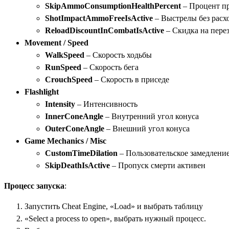
SkipAmmoConsumptionHealthPercent
– Процент пр
ShotImpactAmmoFreeIsActive
– Выстрелы без расх
ReloadDiscountInCombatIsActive
– Скидка на пере
Movement / Speed
WalkSpeed
– Скорость ходьбы
RunSpeed
– Скорость бега
CrouchSpeed
– Скорость в приседе
Flashlight
Intensity
– Интенсивность
InnerConeAngle
– Внутренний угол конуса
OuterConeAngle
– Внешний угол конуса
Game Mechanics / Misc
CustomTimeDilation
– Пользовательское замедлени
SkipDeathIsActive
– Пропуск смерти активен
Процесс запуска
:
Запустить Cheat Engine, «Load» и выбрать таблицу
«Select a process to open», выбрать нужный процесс.