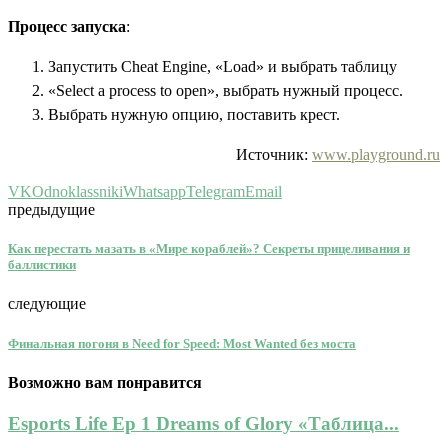
Процесс запуска
:
Запустить Cheat Engine, «Load» и выбрать таблицу
«Select a process to open», выбрать нужный процесс.
Выбрать нужную опцию, поставить крест.
Источник:
www.playground.ru
VK
Odnoklassniki
Whatsapp
Telegram
Email
предыдущие
Как перестать мазать в «Мире кораблей»? Секреты прицеливания и
баллистики
следующие
Финальная погоня в Need for Speed: Most Wanted без моста
Возможно вам понравится
Esports Life Ep 1 Dreams of Glory «Таблица...