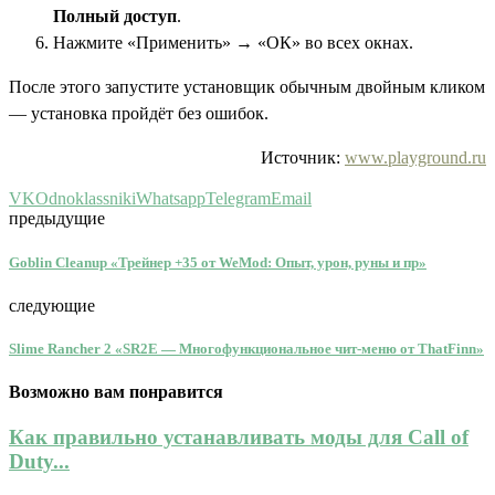
Полный доступ
.
Нажмите «Применить» → «ОК» во всех окнах.
После этого запустите установщик обычным двойным кликом
— установка пройдёт без ошибок.
Источник:
www.playground.ru
VK
Odnoklassniki
Whatsapp
Telegram
Email
предыдущие
Goblin Cleanup «Трейнер +35 от WeMod: Опыт, урон, руны и пр»
следующие
Slime Rancher 2 «SR2E — Многофункциональное чит-меню от ThatFinn»
Возможно вам понравится
Как правильно устанавливать моды для Call of
Duty...