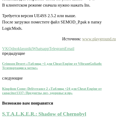
В клиентском режиме сначала нужно нажать Ins.
Требуется версия UE4SS 2.5.2 или выше.
После загрузки поместите файл SEMOD_P.pak в папку
LogicMods.
Источник:
www.playground.ru
VK
Odnoklassniki
Whatsapp
Telegram
Email
предыдущие
Crimson Desert «Таблица +1 для Cheat Engine от VibrantGoliath:
Телепортация к метке»
следующие
Kingdom Come: Deliverance 2 «Таблица +24 для Cheat Engine от
capacitor1337: Предметы, вес, здоровье и пр»
Возможно вам понравится
S.T.A.L.K.E.R.: Shadow of Chernobyl