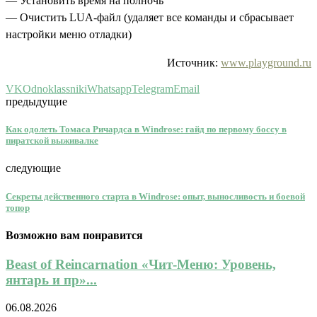
— Установить время на полночь
— Очистить LUA-файл (удаляет все команды и сбрасывает
настройки меню отладки)
Источник:
www.playground.ru
VK
Odnoklassniki
Whatsapp
Telegram
Email
предыдущие
Как одолеть Томаса Ричардса в Windrose: гайд по первому боссу в
пиратской выживалке
следующие
Секреты действенного старта в Windrose: опыт, выносливость и боевой
топор
Возможно вам понравится
Beast of Reincarnation «Чит-Меню: Уровень,
янтарь и пр»...
06.08.2026