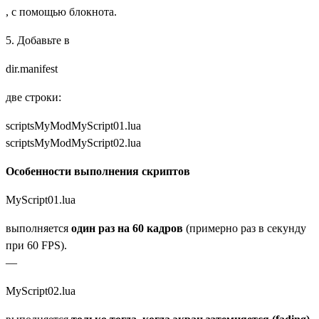
, с помощью блокнота.
5. Добавьте в
dir.manifest
две строки:
scriptsMyModMyScript01.lua
scriptsMyModMyScript02.lua
Особенности выполнения скриптов
MyScript01.lua
выполняется
один раз на 60 кадров
(примерно раз в секунду
при 60 FPS).
—
MyScript02.lua