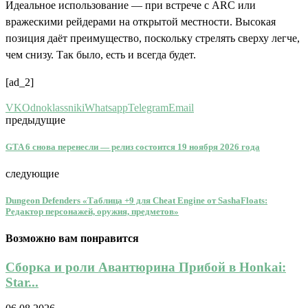
Идеальное использование — при встрече с ARC или
вражескими рейдерами на открытой местности. Высокая
позиция даёт преимущество, поскольку стрелять сверху легче,
чем снизу. Так было, есть и всегда будет.
[ad_2]
VK
Odnoklassniki
Whatsapp
Telegram
Email
предыдущие
GTA 6 снова перенесли — релиз состоится 19 ноября 2026 года
следующие
Dungeon Defenders «Таблица +9 для Cheat Engine от SashaFloats:
Редактор персонажей, оружия, предметов»
Возможно вам понравится
Сборка и роли Авантюрина Прибой в Honkai:
Star...