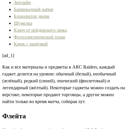
Зиплайн
Баррикадный набор
Блокиратор двери
Шумелка
Ключ от рейдерского люка
Фотоэлектрический плащ
Крюк с защёлкой
[ad_1]
Как и все материалы и предметы в ARC Raiders, каждый
гаджет делится на уровни: обычный (белый), необычный
(зелёный), редкий (синий), эпический (фиолетовый) и
легендарный (жёлтый). Некоторые гаджеты можно создать на
верстаке, некоторые продают торговцы, а другие можно
найти только во время матча, собирая лут.
Флейта