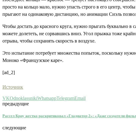
просто на кольцо мало, нужно упасть строго в его центр, что
прыгают на одинаковую дистанцию, но анимации Сиэль позвол
Чтобы достать до красного круга, нужно прыгать буквально в 
можете долететь, не сорвавшись вниз. Угол прыжка тоже край
отрыва, чтобы сохранять скорость в воздухе.
Это испытание потребует множества попыток, поскольку нужн
Моноко «Французское каре».
[ad_2]
Источник
VK
Odnoklassniki
Whatsapp
Telegram
Email
предыдущие
Рассел Кроу жестко раскритиковал «Гладиатор 2»: «Даже создатели фильм
следующие