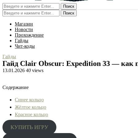
Поиск
Поиск
Магазин
Новости
Прохождение
Гайды
Чит-коды
Гайды
Гайд Clair Obscur: Expedition 33 — ка
13.01.2026
40
views
Содержание
Синее кольцо
Жёлтое кольцо
Красное кольцо
КУПИТЬ ИГРУ