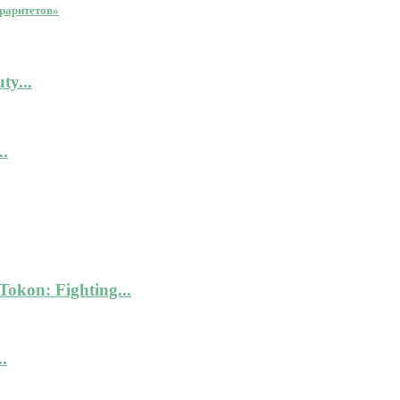
 раритетов»
y...
.
kon: Fighting...
.