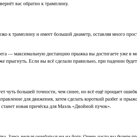
 вернёт вас обратно к трамплину.
ко к трамплину и имеет большой диаметр, оставляя много прост
т бега — максимальную дистанцию прыжка вы достигаете уже в м
 же прыгнуть. Если вы всё сделали правильно, при падении буде
ет чуть большей точности, чем синее, но всё ещё прощает ошибк
равление для движения, затем сделать короткий разбег и прыжо
й станет новая причёска для Маэль «Двойной пучок».
. Здесь нельзя ошибаться ни на йоту. Очень часто вы будете пр