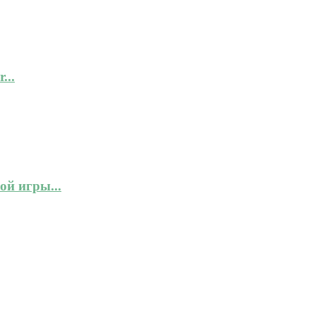
...
ой игры...