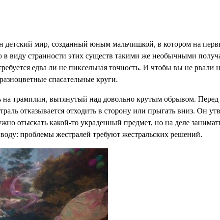
 детский мир, созданный юным мальчишкой, в котором на первый 
 в виду странности этих существ такими же необычными получ
ребуется едва ли не пиксельная точность. И чтобы вы не рвали 
 разноцветные спасательные круги.
сь на трамплин, вытянутый над довольно крутым обрывом. Пере
аль отказывается отходить в сторону или прыгать вниз. Он утвер
нужно отыскать какой-то украденный предмет, но на деле занима
ыводу: проблемы жестралей требуют жестральских решений.