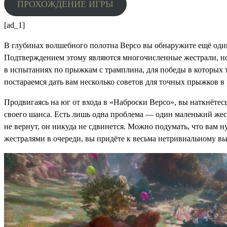
ПРОХОЖДЕНИЕ ИГРЫ
[ad_1]
В глубинах волшебного полотна Версо вы обнаружите ещё один
Подтверждением этому являются многочисленные жестрали, но
в испытаниях по прыжкам с трамплина, для победы в которых т
постараемся дать вам несколько советов для точных прыжков в
Продвигаясь на юг от входа в «Наброски Версо», вы наткнёте
своего шанса. Есть лишь одна проблема — один маленький жестр
не вернут, он никуда не сдвинется. Можно подумать, что вам 
жестралями в очереди, вы придёте к весьма нетривиальному в