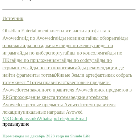
Источник
Obsidian Entertainment квесты
все части артефакта в
Avowed
гайд по Avowed
гайды новинки
гайды обзоры
гайды
отзывы
гайды по гаджетам
гайды по железу
гайды по
играм
гайды по киберспорту
гайды по консолям
гайды по
ПК
гайды по приложениям
гайды по софту
гайды по
стримингу
гайды по технологиям
гайды рекомендации
где
найти фрагменты тотема
Живые Земли артефакты
как собрать
тотем
квест "Тотем правителя"
квестовые предметы
Avowed
отем законного правителя Avowed
поиск предметов в
RPG
прохождение квеста тотема
редкие артефакты
Avowed
секретные предметы Avowed
тотем правителя
локации
уникальные награды Avowed
VK
Odnoklassniki
Whatsapp
Telegram
Email
предыдущие
Промокоды на декабрь 2023 года на Shindo Life