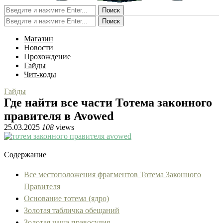
Поиск
Поиск
Магазин
Новости
Прохождение
Гайды
Чит-коды
Гайды
Где найти все части Тотема законного
правителя в Avowed
25.03.2025
108
views
Содержание
Все местоположения фрагментов Тотема Законного
Правителя
Основание тотема (ядро)
Золотая табличка обещаний
Золотая чаша правосудия