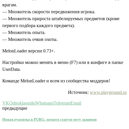
врагам.
— Множитель скорости передвижения игрока.
— Множитель прироста штабелируемых предметов (кроме
первого подбора каждого предмета).
— Множитель опыта.
— Множитель очков охоты.
MelonLoader версии 0.73+.
Настройки можно менять в меню (F7) или в конфиге в папке
UserData.
Команде MelonLoader и всем из сообщества моддеров!
Источник:
www.playground.ru
VK
Odnoklassniki
Whatsapp
Telegram
Email
предыдущие
Новая рукоятка в PUBG: ломаем старую мету зажимов