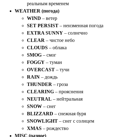
реальным временем
WEATHER (погода)
WIND
– ветер
SET PERSIST
– неизменная погода
EXTRA SUNNY
– солнечно
CLEAR
– чистое небо
CLOUDS
– облака
SMOG
– смог
FOGGY
– туман
OVERCAST
– тучи
RAIN
– дождь
THUNDER
– гроза
CLEARING
– прояснения
NEUTRAL
– нейтральная
SNOW
– снег
BLIZZARD
– снежная буря
SNOWLIGHT
– снег с солнцем
XMAS
– рождество
MISC (разное)