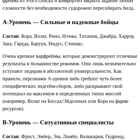
фрейма из этого списка и комфортно закрыть задание любой
сложности без необходимости судорожно пересобирать билд.
A-Уровень — Сильные и надежные бойцы
Состав
: Кора, Вольт, Рино, Нэчжа, Титания, Джайра, Харроу,
Заку, Гаруда, Баруук, Нидус, Стинакс.
Очень крепкие варфреймы, которые демонстрируют отличные
результаты в большинстве режимов. Они лишь незначительно
уступают лидерам в абсолютной универсальности. Как
правило, персонажи А-уровня либо требуют чуть более
специфических эндгейм-сборок, либо раскрывают свой
потенциал на максимум в определенных типах миссий
(например, Вольт на Боссах/Эйдолонах или Кора на фарме
ресурсов).
B-Уровень — Ситуативные специалисты
Состав
: Фрост, Эмбер, Эш, Лимбо, Валькирия, Гидроид,