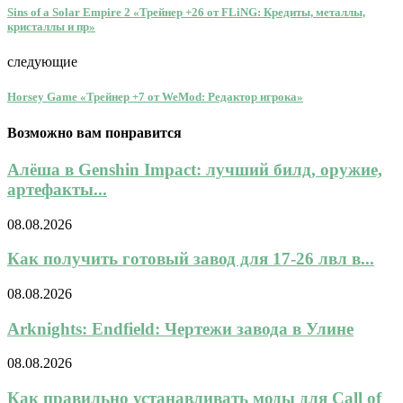
Sins of a Solar Empire 2 «Трейнер +26 от FLiNG: Кредиты, металлы,
кристаллы и пр»
следующие
Horsey Game «Трейнер +7 от WeMod: Редактор игрока»
Возможно вам понравится
Алёша в Genshin Impact: лучший билд, оружие,
артефакты...
08.08.2026
Как получить готовый завод для 17-26 лвл в...
08.08.2026
Arknights: Endfield: Чертежи завода в Улине
08.08.2026
Как правильно устанавливать моды для Call of