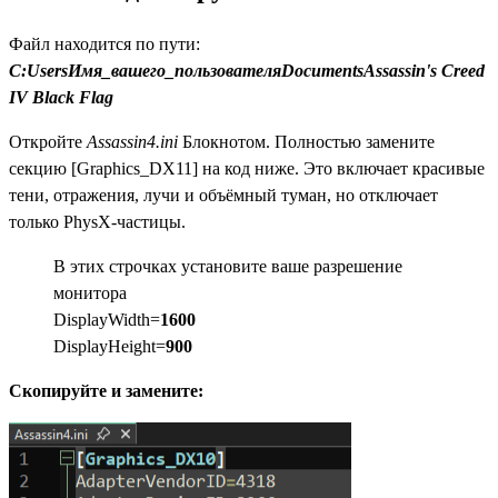
Файл находится по пути:
C:UsersИмя_вашего_пользователяDocumentsAssassin's Creed
IV Black Flag
Откройте
Assassin4.ini
Блокнотом. Полностью замените
секцию [Graphics_DX11] на код ниже. Это включает красивые
тени, отражения, лучи и объёмный туман, но отключает
только PhysX-частицы.
В этих строчках установите ваше разрешение
монитора
DisplayWidth=
1600
DisplayHeight=
900
Скопируйте и замените: