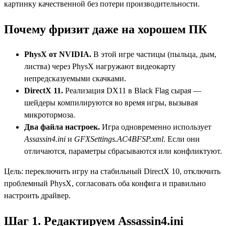
картинку качественной без потери производительности.
Почему фризит даже на хорошем ПК
PhysX от NVIDIA.
В этой игре частицы (пыльца, дым,
листва) через PhysX нагружают видеокарту
непредсказуемыми скачками.
DirectX 11.
Реализация DX11 в Black Flag сырая —
шейдеры компилируются во время игры, вызывая
микротормоза.
Два файла настроек.
Игра одновременно использует
Assassin4.ini
и
GFXSettings.AC4BFSP.xml
. Если они
отличаются, параметры сбрасываются или конфликтуют.
Цель: переключить игру на стабильный DirectX 10, отключить
проблемный PhysX, согласовать оба конфига и правильно
настроить драйвер.
Шаг 1. Редактируем Assassin4.ini