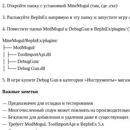
2. Откройте папку с установкой MineMogul (там, где .exe)
3. Распакуйте BepInEx напрямую в эту папку и запустите игру
4. Поместите папки ModMogul и DebugGun в BepInEx/plugins/ (To
MineMogul/BepInEx/plugins/
├── ModMogul/
│ ├── ToolImportApi.dll
│ ├── DebugGun/
│ └── Debug Gun.dll
5. В игре купите Debug Gun в категории «Инструменты» магаз
Важные заметки
— Предназначен для отладки и тестирования
— Многочисленный спаун может повлиять на производительн
— Безопасен для добавления и удаления даже в существующих
— Требует ModMogul, ToolImportApi и BepInEx 5.x