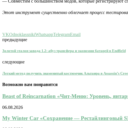
— Совместим с большинством модов, которые регистрируют с
Этот инструмент существенно облегчает процесс тестирован
VK
Odnoklassniki
Whatsapp
Telegram
Email
предыдущие
Золотой эталон завода 1.2: абуз трансфера и экономия батарей в Endfield
следующие
Легкий метод получить знаменитый костюмчик Альтаира в Assassin’s Cree
Возможно вам понравится
Beast of Reincarnation «Чит-Меню: Уровень, янтарь
06.08.2026
My Winter Car «Сохранение — Рестайлинговый SL