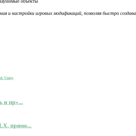
паунимые объекты
ия и настройки игровых модификаций, позволяя быстро создав
d: Unity
 и пр»...
X, прямо...