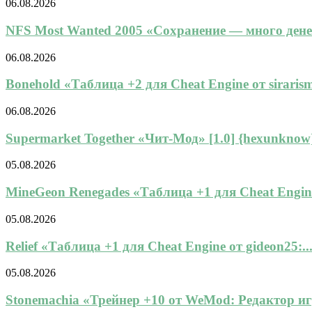
06.08.2026
NFS Most Wanted 2005 «Сохранение — много денег,
06.08.2026
Bonehold «Таблица +2 для Cheat Engine от sirarisma
06.08.2026
Supermarket Together «Чит-Мод» [1.0] {hexunknow
05.08.2026
MineGeon Renegades «Таблица +1 для Cheat Engine
05.08.2026
Relief «Таблица +1 для Cheat Engine от gideon25:..
05.08.2026
Stonemachia «Трейнер +10 от WeMod: Редактор игр