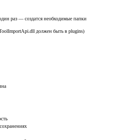
 один раз — создатся необходимые папки
olImportApi.dll должен быть в plugins)
ина
ость
 сохранениях