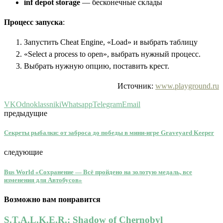
inf depot storage
— бесконечные склады
Процесс запуска
:
Запустить Cheat Engine, «Load» и выбрать таблицу
«Select a process to open», выбрать нужный процесс.
Выбрать нужную опцию, поставить крест.
Источник:
www.playground.ru
VK
Odnoklassniki
Whatsapp
Telegram
Email
предыдущие
Секреты рыбалки: от заброса до победы в мини-игре Graveyard Keeper
следующие
Bus World «Сохранение — Всё пройдено на золотую медаль, все
изменения для Автобусов»
Возможно вам понравится
S.T.A.L.K.E.R.: Shadow of Chernobyl