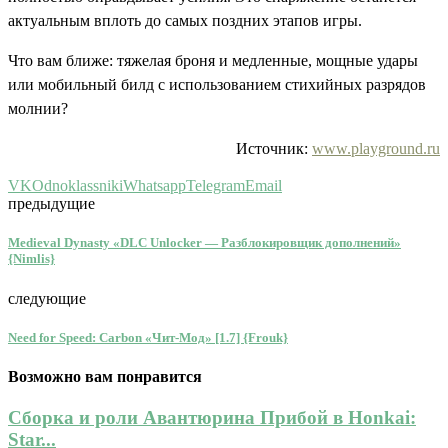
актуальным вплоть до самых поздних этапов игры.
Что вам ближе: тяжелая броня и медленные, мощные удары
или мобильный билд с использованием стихийных разрядов
молнии?
Источник:
www.playground.ru
VK
Odnoklassniki
Whatsapp
Telegram
Email
предыдущие
Medieval Dynasty «DLC Unlocker — Разблокировщик дополнений»
{Nimlis}
следующие
Need for Speed: Carbon «Чит-Мод» [1.7] {Frouk}
Возможно вам понравится
Сборка и роли Авантюрина Прибой в Honkai:
Star...