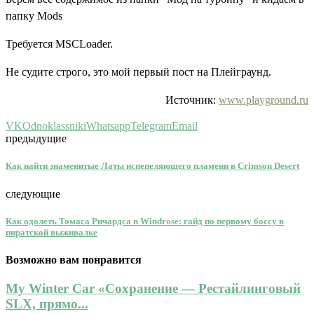
папку Mods
Требуется MSCLoader.
Не судите строго, это мой первый пост на Плейграунд.
Источник:
www.playground.ru
VK
Odnoklassniki
Whatsapp
Telegram
Email
предыдущие
Как найти знаменитые Латы испепеляющего пламени в Crimson Desert
следующие
Как одолеть Томаса Ричардса в Windrose: гайд по первому боссу в
пиратской выживалке
Возможно вам понравится
My Winter Car «Сохранение — Рестайлинговый
SLX, прямо...