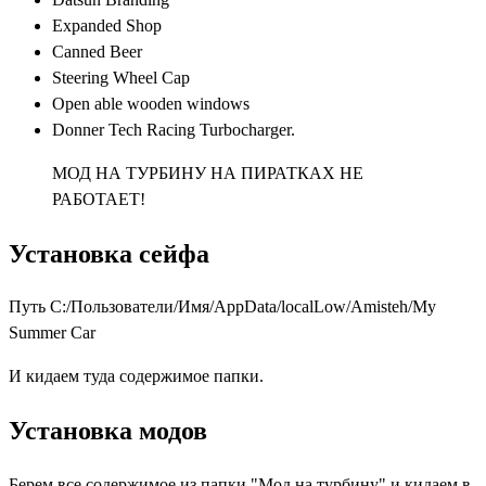
Expanded Shop
Canned Beer
Steering Wheel Cap
Open able wooden windows
Donner Tech Racing Turbocharger.
МОД НА ТУРБИНУ НА ПИРАТКАХ НЕ
РАБОТАЕТ!
Установка сейфа
Путь C:/Пользователи/Имя/AppData/localLow/Amisteh/My
Summer Car
И кидаем туда содержимое папки.
Установка модов
Берем все содержимое из папки "Мод на турбину" и кидаем в