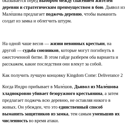
оказывается перед
выбором между спасением жителей
деревни и стратегическим преимуществом в бою
. Дьявол из
Мале́шова предлагает
поджечь деревню
, чтобы выманить
солдат из замка и облегчить штурм.
На одной чаше весов —
жизни невинных крестьян
, на
другой —
судьба союзников
, которые могут погибнуть в
ожесточенной битве. В этом гайде разберем оба варианта и
расскажем, какие последствия они влекут за собой.
Как получить лучшую концовку Kingdom Come: Deliverance 2
Когда Индро прибывает в Мале́шов,
Дьявол из Мале́шова
хладнокровно убивает безоружного крестьянина
, а затем
предлагает поджечь всю деревню, не оставляя никого в
живых. Он убежден, что это
единственный способ
выманить защитников из замка
, тем самым
уменьшив их
численность
во время атаки.