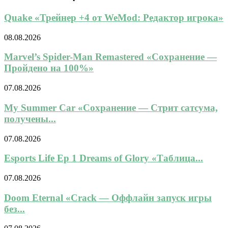
Quake «Трейнер +4 от WeMod: Редактор игрока»
08.08.2026
Marvel’s Spider-Man Remastered «Сохранение —
Пройдено на 100%»
07.08.2026
My Summer Car «Сохранение — Стрит сатсума,
получены...
07.08.2026
Esports Life Ep 1 Dreams of Glory «Таблица...
07.08.2026
Doom Eternal «Crack — Оффлайн запуск игры
без...