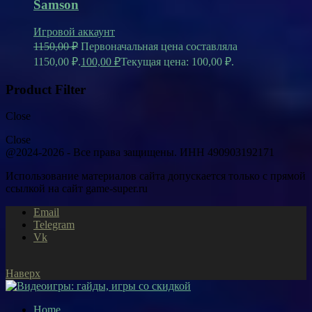
Samson
Игровой аккаунт
1150,00
₽
Первоначальная цена составляла
1150,00 ₽.
100,00
₽
Текущая цена: 100,00 ₽.
Product Filter
Close
Close
@2024-2026 - Все права защищены. ИНН 490903192171
Использование материалов сайта допускается только с прямой
ссылкой на сайт game-super.ru
Email
Telegram
Vk
Наверх
Home