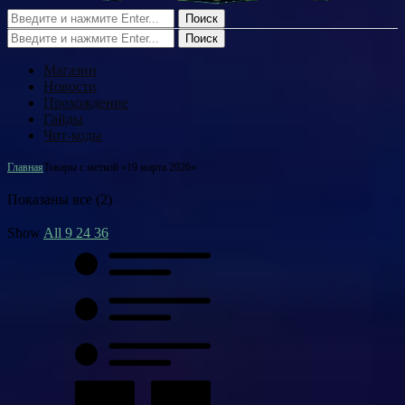
Поиск
Поиск
Магазин
Новости
Прохождение
Гайды
Чит-коды
Главная
Товары с меткой «19 марта 2026»
Показаны все (2)
Show
All
9
24
36