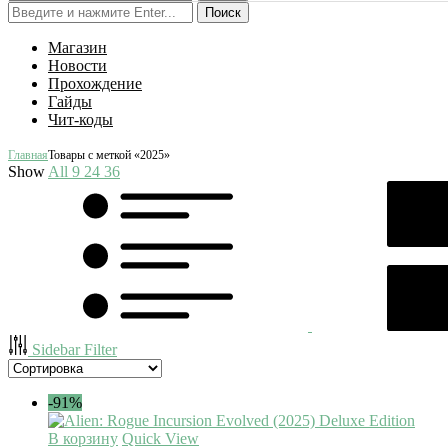
Поиск
Магазин
Новости
Прохождение
Гайды
Чит-коды
Главная
Товары с меткой «2025»
Show
All
9
24
36
Sidebar Filter
-91%
В корзину
Quick View