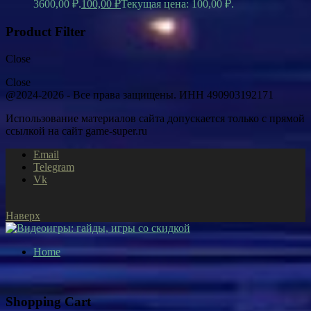
3600,00 ₽.
100,00
₽
Текущая цена: 100,00 ₽.
Product Filter
Close
Close
@2024-2026 - Все права защищены. ИНН 490903192171
Использование материалов сайта допускается только с прямой
ссылкой на сайт game-super.ru
Email
Telegram
Vk
Наверх
Home
Shopping Cart