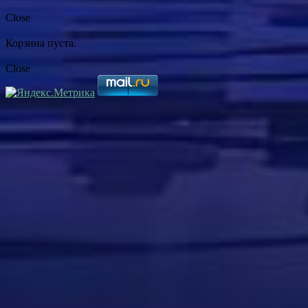
Close
Корзина пуста.
Close