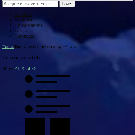
Поиск
Магазин
Новости
Прохождение
Гайды
Чит-коды
Главная
Товары с меткой «купить аккаунт Steam»
Показаны все (14)
Show
All
9
24
36