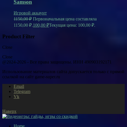
Samson
Игровой аккаунт
1150,00
₽
Первоначальная цена составляла
1150,00 ₽.
100,00
₽
Текущая цена: 100,00 ₽.
Product Filter
Close
Close
@2024-2026 - Все права защищены. ИНН 490903192171
Использование материалов сайта допускается только с прямой
ссылкой на сайт game-super.ru
Email
Telegram
Vk
Наверх
Home