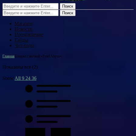
Поиск
Поиск
Магазин
Новости
Прохождение
Гайды
Чит-коды
Главная
Товары с меткой «Pearl Abyss»
Показаны все (2)
Show
All
9
24
36