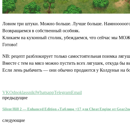
Ловим три штуки. Можно больше. Лучше больше. Намнооооого
Возвращаемся в собственный особняк.
Кликаем на кухонный столик, убеждаемся, что сейчас мы МОЖ
Готово!
NB: рецепт разблокирует только самостоятельная поимка лягуш
Вместе с тем на мясо можно пустить всех лягушек, откуда бы в
Если лень рыбачить — они обычно продаются у Колдуньи на бол
VK
Odnoklassniki
Whatsapp
Telegram
Email
предыдущие
Silent Hill 2 — Enhanced Edition «Таблица +17 для Cheat Engine от Gear2
следующие