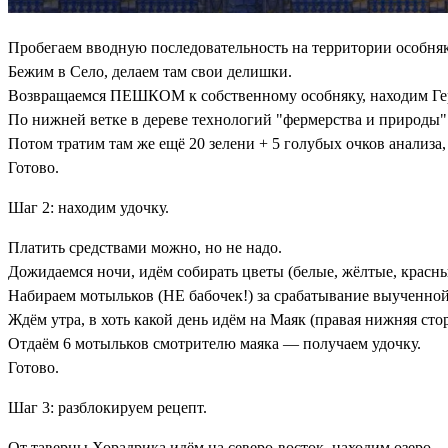
Пробегаем вводную последовательность на территории особняк
Бежим в Село, делаем там свои делишки.
Возвращаемся ПЕШКОМ к собственному особняку, находим Герри 
По нижней ветке в дереве технологий "фермерства и природы" 
Потом тратим там же ещё 20 зелени + 5 голубых очков анализа
Готово.
Шаг 2: находим удочку.
Платить средствами можно, но не надо.
Дожидаемся ночи, идём собирать цветы (белые, жёлтые, красные
Набираем мотыльков (НЕ бабочек!) за срабатывание выученной
Ждём утра, в хоть какой день идём на Маяк (правая нижняя сто
Отдаём 6 мотыльков смотрителю маяка — получаем удочку.
Готово.
Шаг 3: разблокируем рецепт.
От таверны Хорадрика идём на северо-восток, находим озеро.