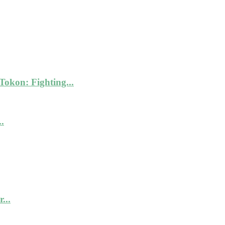
kon: Fighting...
.
...