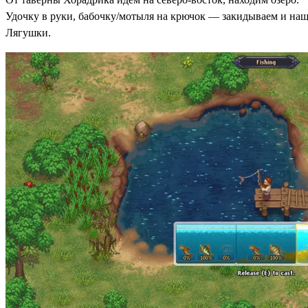
Удочку в руки, бабочку/мотыля на крючок — закидываем и нащу
Лягушки.