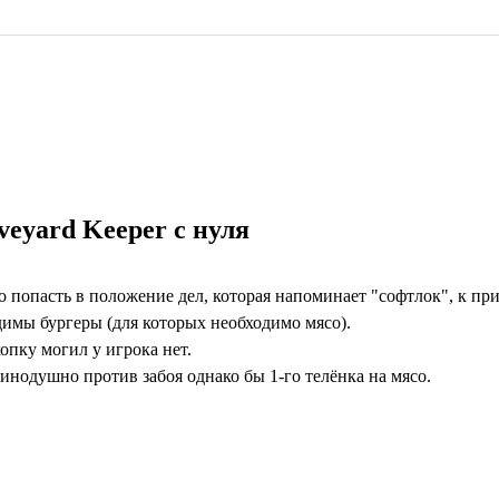
veyard Keeper с нуля
о попасть в положение дел, которая напоминает "софтлок", к пр
димы бургеры (для которых необходимо мясо).
копку могил у игрока нет.
динодушно против забоя однако бы 1-го телёнка на мясо.