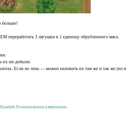
 больше!
ЕМ переработать 3 лягушки в 1 единицу обрубленного мяса.
ки.
ы их ни добыли.
отах. Если не лень — можно наловить их там же и так же (но в 
ndGandalf: Редактор игрока и инвентаря»