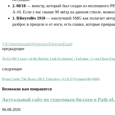
2. 08/18
— монстр, который был создан из неспешного PP. 
A-10. Если у вас свыше 90 звёзд на данном стволе, можн
1. Ribeyrolles 1918
— наилучший SMG как полагает автор. 
разброс в прицеле и от ноги, есть сошки, которые превр
VK
Odnoklassniki
Whatsapp
Telegram
Email
предыдущие
Yu-Gi-Oh! Legacy of the Duelist: Link Evolution! «Таблица +1 для Cheat En
следующие
Dying Light: The Beast «DLC Unlocker» [v1.6.3] {GrimmyBoy666}
Возможно вам понравится
Актуальный гайд по стартовым билдам в Path of..
06.08.2026