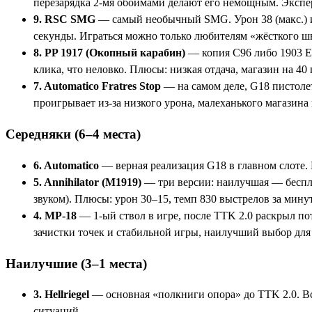
перезарядка 2-мя обоймами делают его немощным. Экспе
9. RSC SMG
— самый необычный SMG. Урон 38 (макс.) и 2
секунды. Играться можно только любителям «жёсткого шв
8. PP 1917 (Окопный карабин)
— копия C96 либо 1903 Ex
клика, что неловко. Плюсы: низкая отдача, магазин на 40 
7. Automatico Fratres Stop
— на самом деле, G18 пистолет
проигрывает из-за низкого урона, малеханького магазина 
Середняки (6–4 места)
6. Automatico
— верная реализация G18 в главном слоте. М
5. Annihilator (M1919)
— три версии: наилучшая — беспла
звуком). Плюсы: урон 30–15, темп 830 выстрелов за минут
4. MP-18
— 1-ый ствол в игре, после TTK 2.0 раскрыл по
зачистки точек и стабильной игры, наилучший выбор для
Наилучшие (3–1 места)
3. Hellriegel
— основная «полкниги опора» до TTK 2.0. Вс
ситуаций.