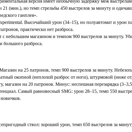
риментальная версия имеет необычную задержку меж выстрелам
1 (мин.), но темп стрельбы 450 выстрелов за минуту и одичавша
едского ганплея».
perimental. Высочайший урон (34–15), но полуавтомат и урон п
патронов, практически нет разброса.
 с небольшим магазином и темпом 900 выстрелов за минуту. Уби
и большого разброса.
агазин на 25 патронов, темп 900 выстрелов за минуту. Небезопа
тный окопной (неплохой разброс от ноги), штурмовой (ниже отд
у, магазин на 20 патронов. Минус: неспешная перезарядка (3–3,5
тенциал. Самый равновесный SMG: урон 28–15, темп 550 выстрел
 новичков.
епригодный ствол: хороший урон, темп 650 выстрелов за минуту