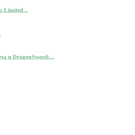
 Limited...
.
а в DragonSword:...