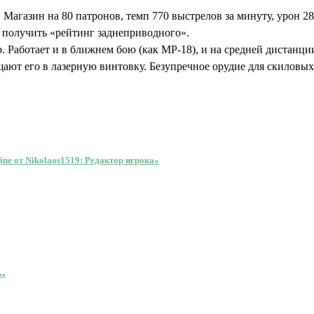
Магазин на 80 патронов, темп 770 выстрелов за минуту, урон 2
о получить «рейтинг заднеприводного».
Работает и в ближнем бою (как MP-18), и на средней дистанции
ащают его в лазерную винтовку. Безупречное орудие для скиловых
gine от Nikolaos1519: Редактор игрока»
.