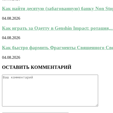
Как найти десятую (забагованную) банку Non Stop
04.08.2026
Как играть за Одетту в Genshin Impact: ротация,..
04.08.2026
Как быстро фармить Фрагменты Священного Свет
04.08.2026
ОСТАВИТЬ КОММЕНТАРИЙ