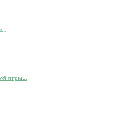
...
ой игры...