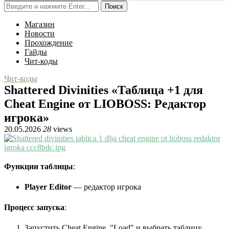
Поиск
Магазин
Новости
Прохождение
Гайды
Чит-коды
Чит-коды
Shattered Divinities «Таблица +1 для
Cheat Engine от LIOBOSS: Редактор
игрока»
20.05.2026
28
views
Функции таблицы
:
Player Editor
— редактор игрока
Процесс запуска
:
Запустить Cheat Engine, "Load" и выбрать таблицу