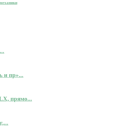
 механики
..
 и пр»...
X, прямо...
...