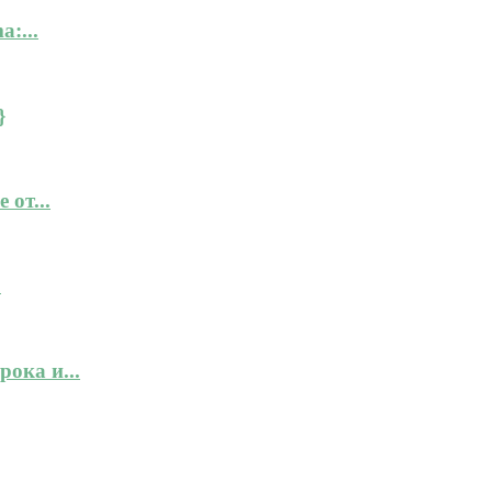
:...
}
 от...
.
ока и...