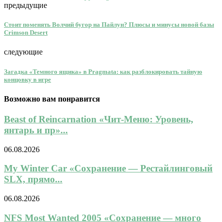
предыдущие
Стоит поменять Волчий бугор на Пайлун? Плюсы и минусы новой базы
Crimson Desert
следующие
Загадка «Темного ящика» в Pragmata: как разблокировать тайную
концовку в игре
Возможно вам понравится
Beast of Reincarnation «Чит-Меню: Уровень,
янтарь и пр»...
06.08.2026
My Winter Car «Сохранение — Рестайлинговый
SLX, прямо...
06.08.2026
NFS Most Wanted 2005 «Сохранение — много