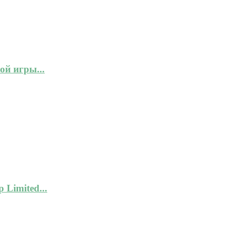
ой игры...
 Limited...
.