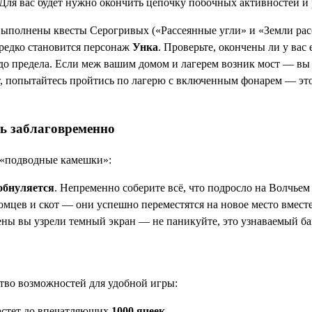
Для вас будет нужно окончить цепочку побочных активностей и 
ыполнены квесты Серогривых («Рассеянные угли» и «Земли расс
редко становится персонаж
Унка
. Проверьте, окончены ли у вас
до предела. Если меж вашим домом и лагерем возник мост — вы
т, попытайтесь пройтись по лагерю с включенным фонарем — э
ь заблаговременно
и «подводные камешки»:
обнуляется
. Непременно соберите всё, что подросло на Волчьем
мцев и скот — они успешно переместятся на новое место вместе
ы вы узрели темный экран — не паникуйте, это узнаваемый баг.
ство возможностей для удобной игры:
астет до впечатляющих
1000 ячеек
.