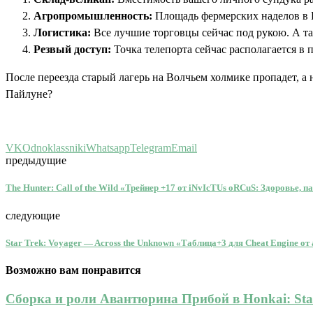
Агропромышленность:
Площадь фермерских наделов в П
Логистика:
Все лучшие торговцы сейчас под рукою. А т
Резвый доступ:
Точка телепорта сейчас располагается в 
После переезда старый лагерь на Волчьем холмике пропадет, а 
Пайлуне?
VK
Odnoklassniki
Whatsapp
Telegram
Email
предыдущие
The Hunter: Call of the Wild «Трейнер +17 от iNvIcTUs oRCuS: Здоровье, п
следующие
Star Trek: Voyager — Across the Unknown «Таблица+3 для Cheat Engine от 
Возможно вам понравится
Сборка и роли Авантюрина Прибой в Honkai: Star