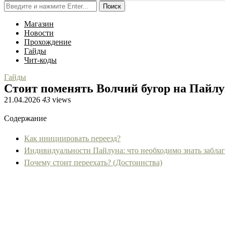
Поиск
Магазин
Новости
Прохождение
Гайды
Чит-коды
Гайды
Стоит поменять Волчий бугор на Пайлу
21.04.2026
43
views
Содержание
Как инициировать переезд?
Индивидуальности Пайлуна: что необходимо знать забла
Почему стоит переехать? (Достоинства)