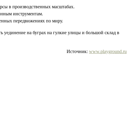
урсы в производственных масштабах.
хонным инструментам.
зменных передвижениях по миру.
ять уединение на буграх на гулкие улицы и большой склад в
Источник:
www.playground.ru