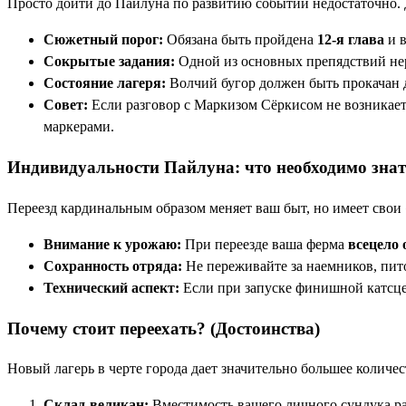
Просто дойти до Пайлуна по развитию событий недостаточно. 
Сюжетный порог:
Обязана быть пройдена
12-я глава
и в
Сокрытые задания:
Одной из основных препядствий не
Состояние лагеря:
Волчий бугор должен быть прокачан 
Совет:
Если разговор с Маркизом Сёркисом не возникае
маркерами.
Индивидуальности Пайлуна: что необходимо знат
Переезд кардинальным образом меняет ваш быт, но имеет сво
Внимание к урожаю:
При переезде ваша ферма
всецело 
Сохранность отряда:
Не переживайте за наемников, пито
Технический аспект:
Если при запуске финишной катсцен
Почему стоит переехать? (Достоинства)
Новый лагерь в черте города дает значительно большее количе
Склад-великан:
Вместимость вашего личного сундука р