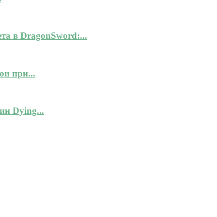
а в DragonSword:...
и при...
и Dying...