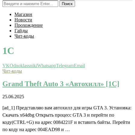
Поиск
Магазин
Новости
Прохождение
Гайды
Чит-коды
1С
VK
Odnoklassniki
Whatsapp
Telegram
Email
Чит-коды
Grand Theft Auto 3 «Автохилл» [1С]
25.06.2025
[ad_1] Представляю вам автохилл для игры GTA 3. Установка:
Скачать x64dbg Открыть процесс GTA 3 и перейти по
коду(CTRL+G) на адрес 0084221F и вставить байты. Перейти
по коду на адрес 004EAD98 и …