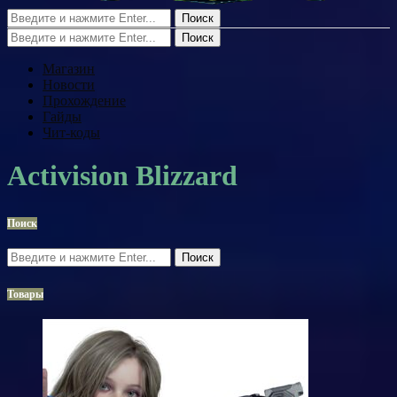
Поиск
Поиск
Магазин
Новости
Прохождение
Гайды
Чит-коды
Activision Blizzard
Поиск
Поиск
Товары