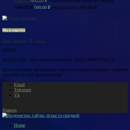
Edition
7600,00
₽
Первоначальная цена составляла
7600,00 ₽.
500,00
₽
Текущая цена: 500,00 ₽.
Мы в соцсетях
Email
Telegram
Vk
Tiktok
NEWS
@2024-2026 - Все права защищены. ИНН 490903192171
Использование материалов сайта допускается только с прямой
ссылкой на сайт game-super.ru
Email
Telegram
Vk
Наверх
Home