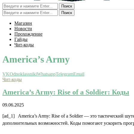
Поиск
Поиск
Магазин
Новости
Прохождение
Гайды
Чит-коды
America’s Army
VK
Odnoklassniki
Whatsapp
Telegram
Email
Чит-коды
America’s Army: Rise of a Soldier: Коды
09.06.2025
[ad_1] America’s Army: Rise of a Soldier — это тактический ш
дополнительных возможностей. Коды помогают ускорить прогр