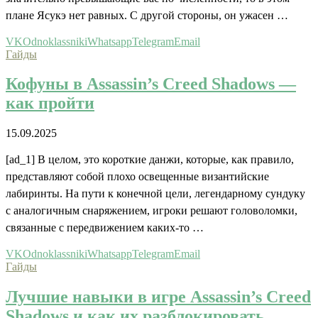
плане Ясукэ нет равных. С другой стороны, он ужасен …
VK
Odnoklassniki
Whatsapp
Telegram
Email
Гайды
Кофуны в Assassin’s Creed Shadows —
как пройти
15.09.2025
[ad_1] В целом, это короткие данжи, которые, как правило,
представляют собой плохо освещенные византийские
лабиринты. На пути к конечной цели, легендарному сундуку
с аналогичным снаряжением, игроки решают головоломки,
связанные с передвижением каких-то …
VK
Odnoklassniki
Whatsapp
Telegram
Email
Гайды
Лучшие навыки в игре Assassin’s Creed
Shadows и как их разблокировать