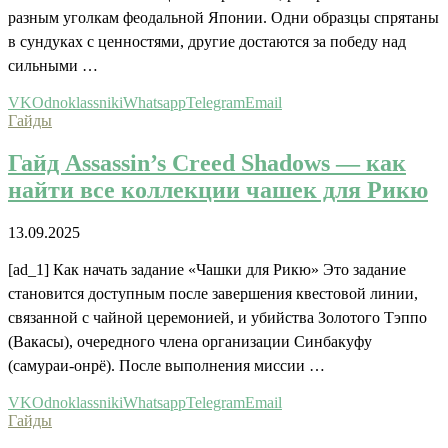
разным уголкам феодальной Японии. Одни образцы спрятаны
в сундуках с ценностями, другие достаются за победу над
сильными …
VK
Odnoklassniki
Whatsapp
Telegram
Email
Гайды
Гайд Assassin’s Creed Shadows — как
найти все коллекции чашек для Рикю
13.09.2025
[ad_1] Как начать задание «Чашки для Рикю» Это задание
становится доступным после завершения квестовой линии,
связанной с чайной церемонией, и убийства Золотого Тэппо
(Вакасы), очередного члена организации Синбакуфу
(самураи-онрё). После выполнения миссии …
VK
Odnoklassniki
Whatsapp
Telegram
Email
Гайды