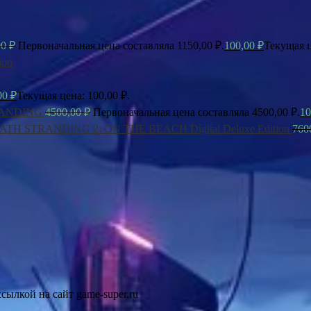
00
₽
Первоначальная цена составляла 1150,00 ₽.
100,00
₽
Текущая ц
ion
00
₽
Текущая цена: 100,00 ₽.
ANDING
4500,00
₽
Первоначальная цена составляла 4500,00 ₽.
10
ATH STRANDING 2: ON THE BEACH Digital Deluxe Edition
760
сылкой на сайт game-super.ru