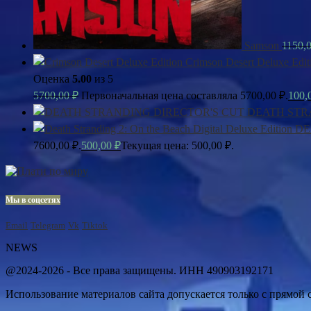
Samson
1150,
Crimson Desert Deluxe Edit
Оценка
5.00
из 5
5700,00
₽
Первоначальная цена составляла 5700,00 ₽.
100,
DEATH STR
DE
7600,00 ₽.
500,00
₽
Текущая цена: 500,00 ₽.
Мы в соцсетях
Email
Telegram
Vk
Tiktok
NEWS
@2024-2026 - Все права защищены. ИНН 490903192171
Использование материалов сайта допускается только с прямой с