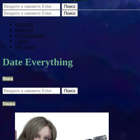
Поиск
Поиск
Магазин
Новости
Прохождение
Гайды
Чит-коды
Date Everything
Поиск
Поиск
Товары