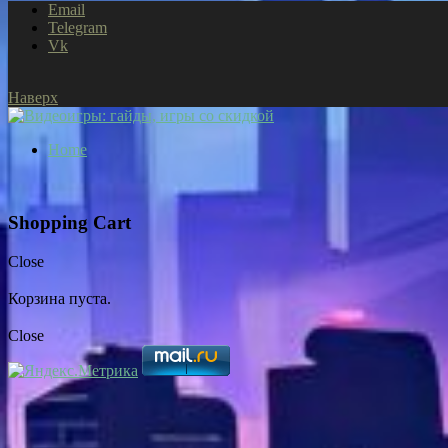
Email
Telegram
Vk
Наверх
Home
Shopping Cart
Close
Корзина пуста.
Close