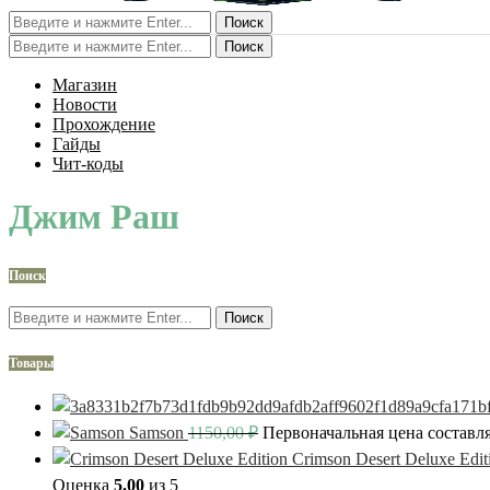
Поиск
Поиск
Магазин
Новости
Прохождение
Гайды
Чит-коды
Джим Раш
Поиск
Поиск
Товары
Samson
1150,00
₽
Первоначальная цена составля
Crimson Desert Deluxe Edit
Оценка
5.00
из 5