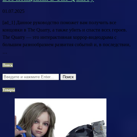
01.07.2025
[ad_1] Данное руководство поможет вам получить все
концовки в The Quarry, а также убить и спасти всех героев.
The Quarry — это интерактивная хоррор-видеодрама с
большим разнообразием развития событий и, в последствии,
…
Поиск
Поиск
Товары