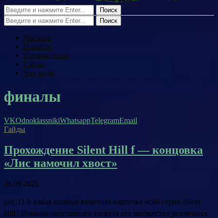
Поиск
Поиск
Магазин
Новости
Прохождение
Гайды
Чит-коды
финалы
VK
Odnoklassniki
Whatsapp
Telegram
Email
Гайды
Прохождение Silent Hill f — концовка
«Лис намочил хвост»
28.09.2025
[ad_1] А какая главная визитная карточка всей серии Silent
Hill? Помимо запутанного сюжета это множество различных