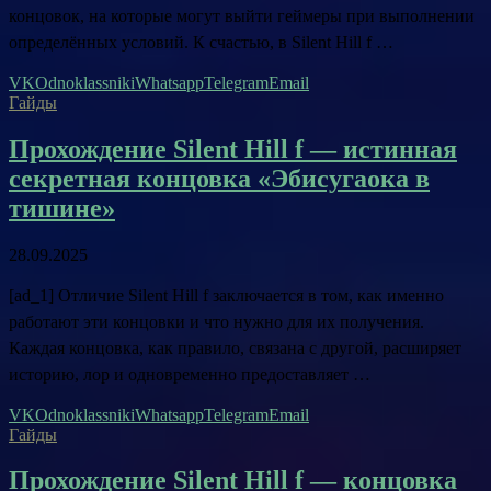
концовок, на которые могут выйти геймеры при выполнении
определённых условий. К счастью, в Silent Hill f …
VK
Odnoklassniki
Whatsapp
Telegram
Email
Гайды
Прохождение Silent Hill f — истинная
секретная концовка «Эбисугаока в
тишине»
28.09.2025
[ad_1] Отличие Silent Hill f заключается в том, как именно
работают эти концовки и что нужно для их получения.
Каждая концовка, как правило, связана с другой, расширяет
историю, лор и одновременно предоставляет …
VK
Odnoklassniki
Whatsapp
Telegram
Email
Гайды
Прохождение Silent Hill f — концовка