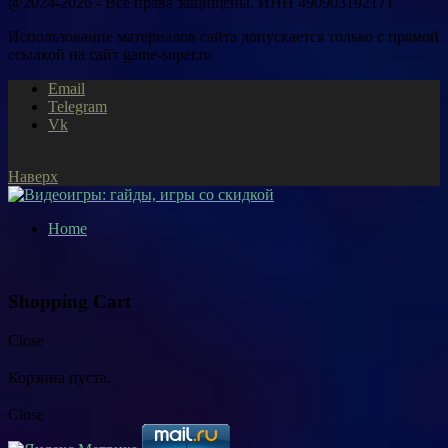
@2024-2026 - Все права защищены. ИНН 490903192171
Использование материалов сайта допускается только с прямой
ссылкой на сайт game-super.ru
Email
Telegram
Vk
Наверх
Home
Shopping Cart
Close
Корзина пуста.
Close