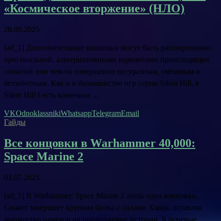
«Космическое вторжение» (НЛО)
28.09.2025
[ad_1] Дополнительные концовки могут быть расширениями
оригинальной, альтернативными вариантами происходящих
событий или чем-то совершенно несуразным, смешным и
беззаботным. Как и в большинстве игр серии Silent Hill, в
Silent Hill f есть комичная …
VK
Odnoklassniki
Whatsapp
Telegram
Email
Гайды
Все концовки в Warhammer 40,000:
Space Marine 2
03.07.2025
[ad_1] В Warhammer: Space Marine 2 лишь одна концовка.
Сюжет завершает крупная битва с силами Хаоса, оставляя
множество намеков на продолжение истории. Ключевые