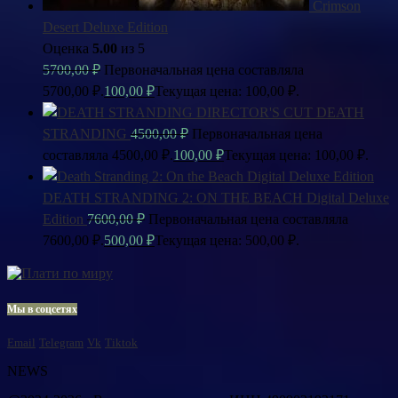
Crimson
Desert Deluxe Edition
Оценка
5.00
из 5
5700,00
₽
Первоначальная цена составляла
5700,00 ₽.
100,00
₽
Текущая цена: 100,00 ₽.
DEATH
STRANDING
4500,00
₽
Первоначальная цена
составляла 4500,00 ₽.
100,00
₽
Текущая цена: 100,00 ₽.
DEATH STRANDING 2: ON THE BEACH Digital Deluxe
Edition
7600,00
₽
Первоначальная цена составляла
7600,00 ₽.
500,00
₽
Текущая цена: 500,00 ₽.
Мы в соцсетях
Email
Telegram
Vk
Tiktok
NEWS