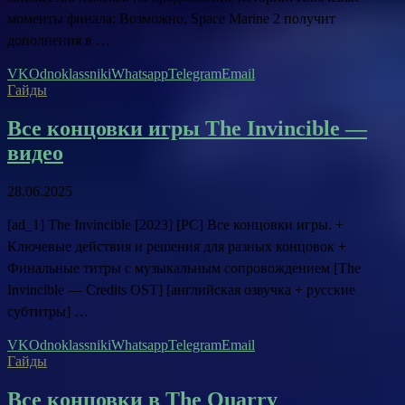
моменты финала: Возможно, Space Marine 2 получит
дополнения в …
VK
Odnoklassniki
Whatsapp
Telegram
Email
Гайды
Все концовки игры The Invincible —
видео
28.06.2025
[ad_1] The Invincible [2023] [PC] Все концовки игры. +
Ключевые действия и решения для разных концовок +
Финальные титры с музыкальным сопровождением [The
Invincible — Credits OST] [английская озвучка + русские
субтитры] …
VK
Odnoklassniki
Whatsapp
Telegram
Email
Гайды
Все концовки в The Quarry