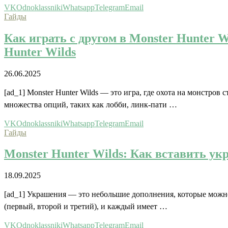
VK
Odnoklassniki
Whatsapp
Telegram
Email
Гайды
Как играть с другом в Monster Hunter W
Hunter Wilds
26.06.2025
[ad_1] Monster Hunter Wilds — это игра, где охота на монстров
множества опций, таких как лобби, линк-пати …
VK
Odnoklassniki
Whatsapp
Telegram
Email
Гайды
Monster Hunter Wilds: Как вставить у
18.09.2025
[ad_1] Украшения — это небольшие дополнения, которые можно
(первый, второй и третий), и каждый имеет …
VK
Odnoklassniki
Whatsapp
Telegram
Email