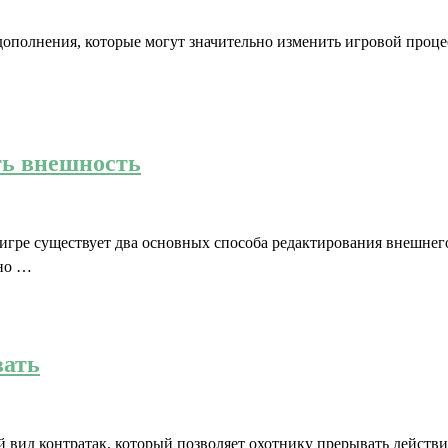
дополнения, которые могут значительно изменить игровой проце
ть внешность
 игре существует два основных способа редактирования внешнег
ьно …
вать
 вид контратак, который позволяет охотнику прерывать действия