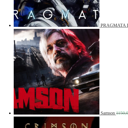
PRAGMATA De
Samson
1150,