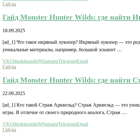
Гайды
Гайд Monster Hunter Wilds: где найти 
18.09.2025
[ad_1] Что такое икряный лукопер? Икряный лукопер — это редк
уникальные материалы, например, большой эсканит …
VK
Odnoklassniki
Whatsapp
Telegram
Email
Гайды
Гайд Monster Hunter Wilds: где найти 
22.09.2025
[ad_1] Кто такой Страж Арквельд? Страж Арквельд — это уник
игры. В отличие от своего природного аналога, Страж …
VK
Odnoklassniki
Whatsapp
Telegram
Email
Гайды