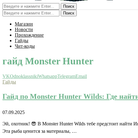
Поиск
Поиск
Магазин
Новости
Прохождение
Гайды
Чит-коды
гайд Monster Hunter
VK
Odnoklassniki
Whatsapp
Telegram
Email
Гайды
Гайд по Monster Hunter Wilds: Где най
07.09.2025
Эй, охотник! 😎 В Monster Hunter Wilds тебе предстоит найти И
Эта рыба ценится за материалы, …