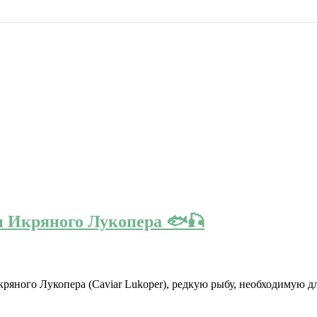
ти Икряного Лукопера 🐟🎣
кряного Лукопера (Caviar Lukoper), редкую рыбу, необходимую для