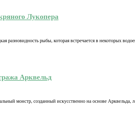
Икряного Лукопера
ая разновидность рыбы, которая встречается в некоторых водоем
Стража Арквельд
альный монстр, созданный искусственно на основе Арквельда, л