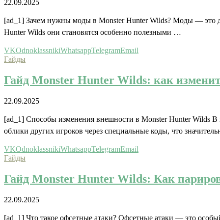
22.09.2025
[ad_1] Зачем нужны моды в Monster Hunter Wilds? Моды — это 
Hunter Wilds они становятся особенно полезными …
VK
Odnoklassniki
Whatsapp
Telegram
Email
Гайды
Гайд Monster Hunter Wilds: как измени
22.09.2025
[ad_1] Способы изменения внешности в Monster Hunter Wilds В
облики других игроков через специальные коды, что значител
VK
Odnoklassniki
Whatsapp
Telegram
Email
Гайды
Гайд Monster Hunter Wilds: Как париро
22.09.2025
[ad_1] Что такое офсетные атаки? Офсетные атаки — это особый