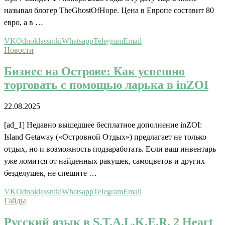
называл блогер TheGhostOfHope. Цена в Европе составит 80
евро, а в …
VK
Odnoklassniki
Whatsapp
Telegram
Email
Новости
Бизнес на Острове: Как успешно
торговать с помощью ларька в inZOI
22.08.2025
[ad_1] Недавно вышедшее бесплатное дополнение inZOI:
Island Getaway («Островной Отдых») предлагает не только
отдых, но и возможность подзаработать. Если ваш инвентарь
уже ломится от найденных ракушек, самоцветов и других
безделушек, не спешите …
VK
Odnoklassniki
Whatsapp
Telegram
Email
Гайды
Русский язык в S.T.A.L.K.E.R. 2 Heart