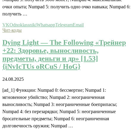
очки опыта; Numpad 5: получить одно очко навыка; Numpad 6:
получить …
VK
Odnoklassniki
Whatsapp
Telegram
Email
Чит-коды
Dying Light — The Following «Трейнер
+22: Здоровье, выносливость,
предметы, деньги и др» [1.53]
{iNvIcTUs oRCuS / HoG}
24.08.2025
[ad_1] Функции: Numpad 0: бессмертие; Numpad 1:
мгновенное убийство; Numpad 2: неограниченная
выносливость; Numpad 3: неограниченные боеприпасы;
Numpad 4: без перезарядки; Numpad 5: неограниченные
бросательные предметы; Numpad 6: неограниченная
долговечность оружия; Numpad …