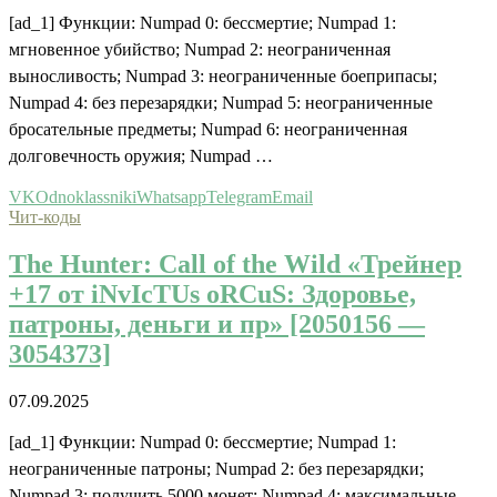
[ad_1] Функции: Numpad 0: бессмертие; Numpad 1:
мгновенное убийство; Numpad 2: неограниченная
выносливость; Numpad 3: неограниченные боеприпасы;
Numpad 4: без перезарядки; Numpad 5: неограниченные
бросательные предметы; Numpad 6: неограниченная
долговечность оружия; Numpad …
VK
Odnoklassniki
Whatsapp
Telegram
Email
Чит-коды
The Hunter: Call of the Wild «Трейнер
+17 от iNvIcTUs oRCuS: Здоровье,
патроны, деньги и пр» [2050156 —
3054373]
07.09.2025
[ad_1] Функции: Numpad 0: бессмертие; Numpad 1:
неограниченные патроны; Numpad 2: без перезарядки;
Numpad 3: получить 5000 монет; Numpad 4: максимальные