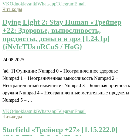
VK
Odnoklassniki
Whatsapp
Telegram
Email
Чит-коды
Dying Light 2: Stay Human «Трейнер
+22: Здоровье, выносливость,
предметы, деньги и др» [1.24.1p]
{iNvIcTUs oRCuS / HoG}
24.08.2025
[ad_1] Функции: Numpad 0 – Неограниченное здоровье
Numpad 1 – Неограниченная выносливость Numpad 2 –
Неограниченный иммунитет Numpad 3 – Большая прочность
оружия Numpad 4 – Неограниченные метательные предметы
Numpad 5 – …
VK
Odnoklassniki
Whatsapp
Telegram
Email
Чит-коды
Starfield «Трейнер +27» [1.15.222.0]