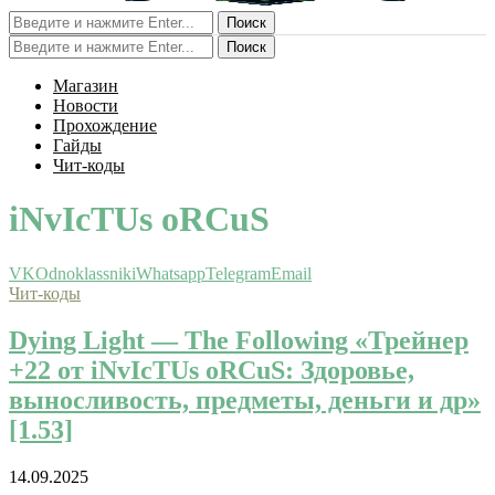
Поиск
Поиск
Магазин
Новости
Прохождение
Гайды
Чит-коды
iNvIcTUs oRCuS
VK
Odnoklassniki
Whatsapp
Telegram
Email
Чит-коды
Dying Light — The Following «Трейнер
+22 от iNvIcTUs oRCuS: Здоровье,
выносливость, предметы, деньги и др»
[1.53]
14.09.2025