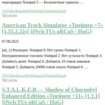
перезарядки Numpad 5 — Бесконечные гранаты …
VK
Odnoklassniki
Whatsapp
Telegram
Email
Чит-коды
American Truck Simulator «Трейнер +7»
[1.55.2.22s] {iNvIcTUs oRCuS / HoG}
07.08.2025
[ad_1] Функции: Numpad 0: Нет урона Numpad 1:
Неограниченное топливо Numpad 2: Нет усталости Numpad 3:
Добавить денег Numpad 4: Добавить 10 очков навыков
Numpad 5: Добавить 20000 очков опыта Numpad 6: …
VK
Odnoklassniki
Whatsapp
Telegram
Email
Чит-коды
S.T.A.L.K.E.R — Shadow of Chornobyl
Enhanced Edition «Трейнер +11» [1.1.1]
{iNvIcTUs oRCuS / HoG}