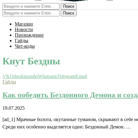
Поиск
Поиск
Магазин
Новости
Прохождение
Гайды
Чит-коды
Кнут Бездны
VK
Odnoklassniki
Whatsapp
Telegram
Email
Гайды
Как победить Бездонного Демона и созд
19.07.2025
[ad_1] Мрачные болота, окутанные туманом, скрывают в себе н
Среди них особенно выделяется один: Бездонный Демон. …