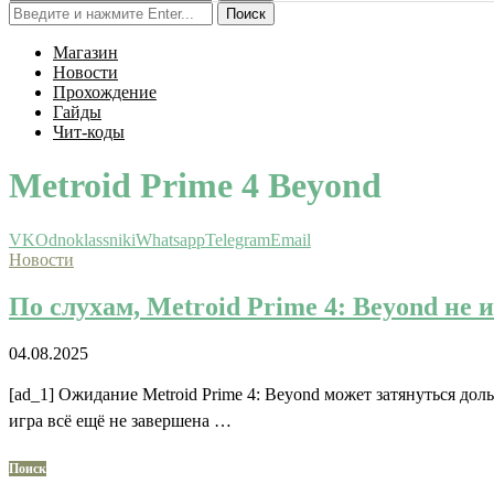
Поиск
Магазин
Новости
Прохождение
Гайды
Чит-коды
Metroid Prime 4 Beyond
VK
Odnoklassniki
Whatsapp
Telegram
Email
Новости
По слухам, Metroid Prime 4: Beyond не
04.08.2025
[ad_1] Ожидание Metroid Prime 4: Beyond может затянуться доль
игра всё ещё не завершена …
Поиск