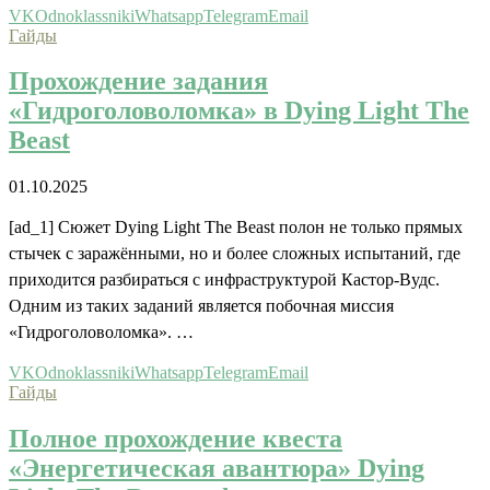
VK
Odnoklassniki
Whatsapp
Telegram
Email
Гайды
Прохождение задания
«Гидроголоволомка» в Dying Light The
Beast
01.10.2025
[ad_1] Сюжет Dying Light The Beast полон не только прямых
стычек с заражёнными, но и более сложных испытаний, где
приходится разбираться с инфраструктурой Кастор-Вудс.
Одним из таких заданий является побочная миссия
«Гидроголоволомка». …
VK
Odnoklassniki
Whatsapp
Telegram
Email
Гайды
Полное прохождение квеста
«Энергетическая авантюра» Dying