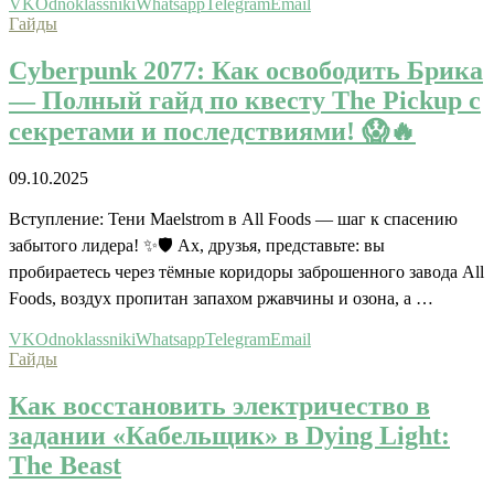
VK
Odnoklassniki
Whatsapp
Telegram
Email
Гайды
Cyberpunk 2077: Как освободить Брика
— Полный гайд по квесту The Pickup с
секретами и последствиями! 😱🔥
09.10.2025
Вступление: Тени Maelstrom в All Foods — шаг к спасению
забытого лидера! ✨🛡️ Ах, друзья, представьте: вы
пробираетесь через тёмные коридоры заброшенного завода All
Foods, воздух пропитан запахом ржавчины и озона, а …
VK
Odnoklassniki
Whatsapp
Telegram
Email
Гайды
Как восстановить электричество в
задании «Кабельщик» в Dying Light:
The Beast