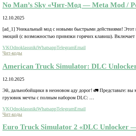
No Man’s Sky «Чит-Мод — Meta Mod / Ред
12.10.2025
[ad_1] Уникальный мод с новыми быстрыми действиями! Этот 
эмоций (с возможностью привязки горячих клавиш). Включает
VK
Odnoklassniki
Whatsapp
Telegram
Email
Чит-коды
American Truck Simulator: DLC Unlocke
12.10.2025
Эй, дальнобойщики в неоновом аду дорог! 🚛 Представьте: вы 
грузовик мечты с полным набором DLC: …
VK
Odnoklassniki
Whatsapp
Telegram
Email
Чит-коды
Euro Truck Simulator 2 «DLC Unlocker —