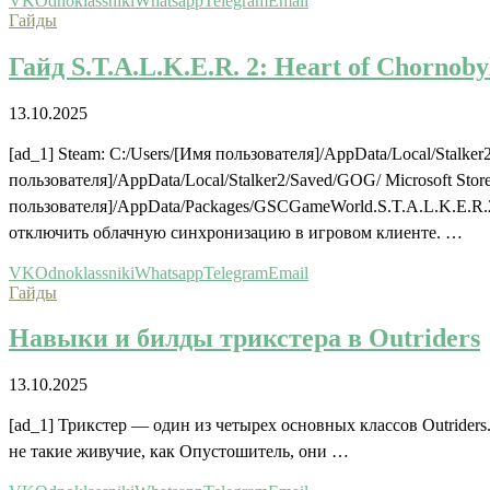
VK
Odnoklassniki
Whatsapp
Telegram
Email
Гайды
Гайд S.T.A.L.K.E.R. 2: Heart of Chornob
13.10.2025
[ad_1] Steam: C:/Users/[Имя пользователя]/AppData/Local/Stalk
пользователя]/AppData/Local/Stalker2/Saved/GOG/ Microsoft Stor
пользователя]/AppData/Packages/GSCGameWorld.S.T.A.L.K.E.R.
отключить облачную синхронизацию в игровом клиенте. …
VK
Odnoklassniki
Whatsapp
Telegram
Email
Гайды
Навыки и билды трикстера в Outriders
13.10.2025
[ad_1] Трикстер — один из четырех основных классов Outriders.
не такие живучие, как Опустошитель, они …