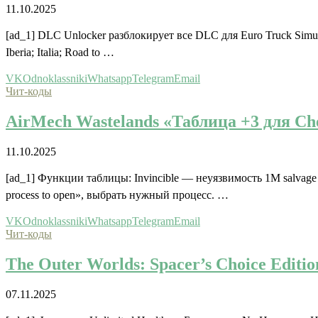
11.10.2025
[ad_1] DLC Unlocker разблокирует все DLC для Euro Truck Simula
Iberia; Italia; Road to …
VK
Odnoklassniki
Whatsapp
Telegram
Email
Чит-коды
AirMech Wastelands «Таблица +3 для Che
11.10.2025
[ad_1] Функции таблицы: Invincible — неуязвимость 1M salvage
process to open», выбрать нужный процесс. …
VK
Odnoklassniki
Whatsapp
Telegram
Email
Чит-коды
The Outer Worlds: Spacer’s Choice Editi
07.11.2025