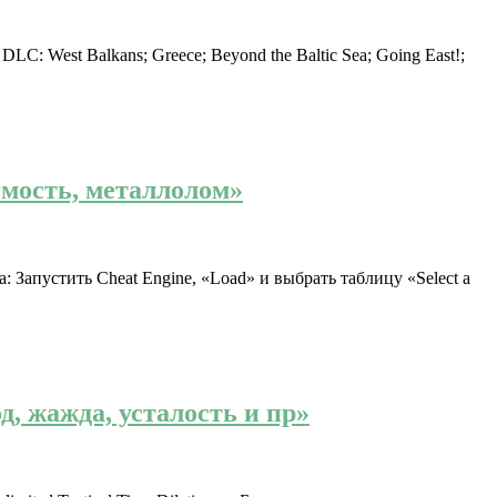
C: West Balkans; Greece; Beyond the Baltic Sea; Going East!;
вимость, металлолом»
 Запустить Cheat Engine, «Load» и выбрать таблицу «Select a
д, жажда, усталость и пр»