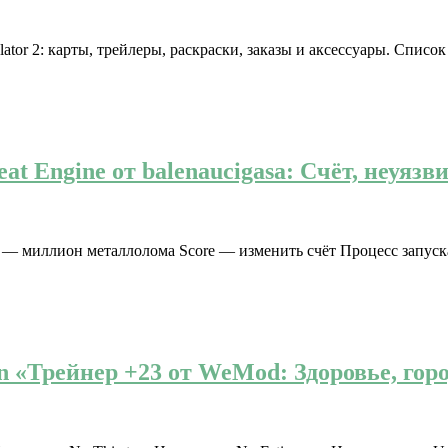
tor 2: карты, трейлеры, раскраски, заказы и аксессуары. Список DL
at Engine от balenaucigasa: Счёт, неуяз
 — миллион металлолома Score — изменить счёт Процесс запуска:
on «Трейнер +23 от WeMod: Здоровье, горо