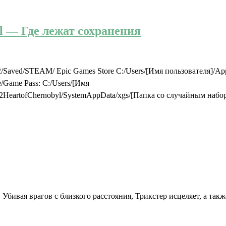
yl — Где лежат сохранения
er2/Saved/STEAM/ Epic Games Store C:/Users/[Имя пользователя]/A
e/Game Pass: C:/Users/[Имя
2HeartofChernobyl/SystemAppData/xgs/[Папка со случайным наб
 Убивая врагов с близкого расстояния, Трикстер исцеляет, а так