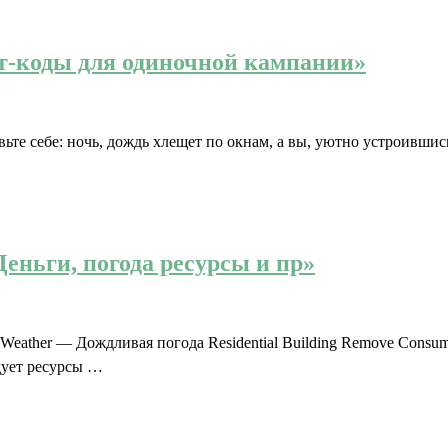
Чит-коды для одиночной кампании»
 себе: ночь, дождь хлещет по окнам, а вы, уютно устроившись в
Деньги, погода ресурсы и пр»
Weather — Дождливая погода Residential Building Remove Consu
дует ресурсы …