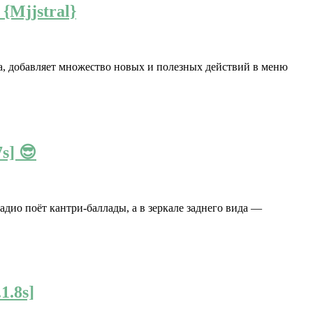
{Mjjstral}
, добавляет множество новых и полезных действий в меню
s] 😎
адио поёт кантри-баллады, а в зеркале заднего вида —
1.8s]