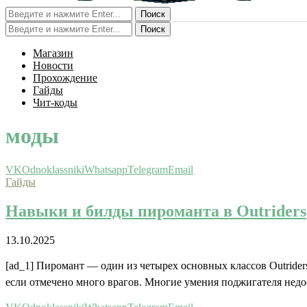
Поиск
Поиск
Магазин
Новости
Прохождение
Гайды
Чит-коды
моды
VK
Odnoklassniki
Whatsapp
Telegram
Email
Гайды
Навыки и билды пироманта в Outriders
13.10.2025
[ad_1] Пиромант — один из четырех основных классов Outrider
если отмечено много врагов. Многие умения поджигателя нед