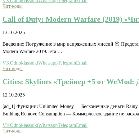
VK
Odnoklassniki
Whatsapp
Telegram
Email
Чит-коды
Call of Duty: Modern Warfare (2019) «
13.10.2025
Введение: Погружение в мир напряженных миссий 😍 Представьте
Modern Warfare 2019. Эта …
VK
Odnoklassniki
Whatsapp
Telegram
Email
Чит-коды
Cities: Skylines «Трейнер +5 от WeMod: 
12.10.2025
[ad_1] Функции: Unlimited Money — Бесконечные деньги Rainy 
Building Remove Consumption — Коммерческое здание не расхо
VK
Odnoklassniki
Whatsapp
Telegram
Email
Чит-коды