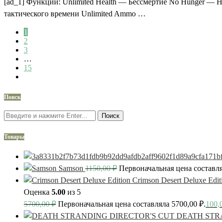
[ad_1] Функции: Unlimited Health — Бессмертие No Hunger — Не
тактического времени Unlimited Ammo …
1
2
3
…
15
Поиск
Поиск
Товары
Samson
1150,00
₽
Первоначальная цена составля
Crimson Desert Deluxe Edit
Оценка
5.00
из 5
5700,00
₽
Первоначальная цена составляла 5700,00 ₽.
100,
DEATH STR