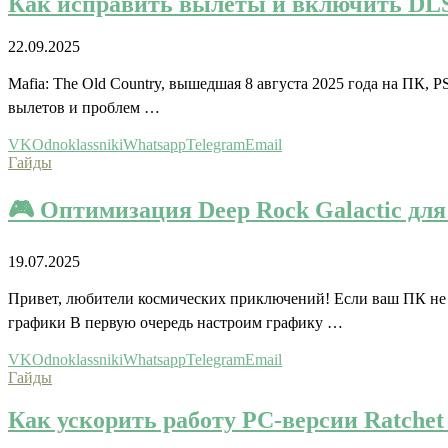
Как исправить вылеты и включить DLSS
22.09.2025
Mafia: The Old Country, вышедшая 8 августа 2025 года на ПК, P
вылетов и проблем …
VK
Odnoklassniki
Whatsapp
Telegram
Email
Гайды
🎮 Оптимизация Deep Rock Galactic дл
19.07.2025
Привет, любители космических приключений! Если ваш ПК не с
графики В первую очередь настроим графику …
VK
Odnoklassniki
Whatsapp
Telegram
Email
Гайды
Как ускорить работу PC-версии Ratchet 