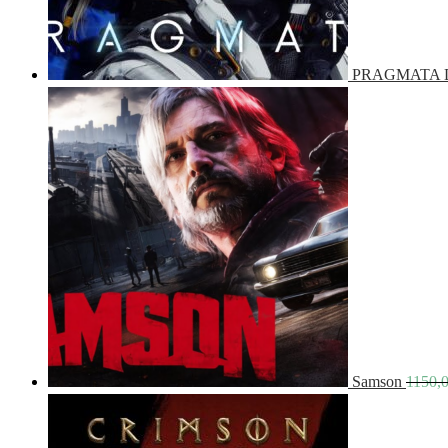
PRAGMATA De
Samson
1150,