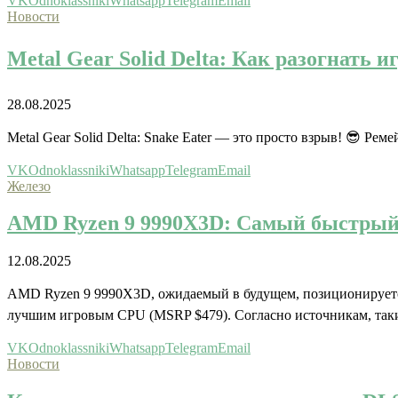
VK
Odnoklassniki
Whatsapp
Telegram
Email
Новости
Metal Gear Solid Delta: Как разогнать 
28.08.2025
Metal Gear Solid Delta: Snake Eater — это просто взрыв! 😎 Р
VK
Odnoklassniki
Whatsapp
Telegram
Email
Железо
AMD Ryzen 9 9990X3D: Самый быстрый 
12.08.2025
AMD Ryzen 9 9990X3D, ожидаемый в будущем, позиционируетс
лучшим игровым CPU (MSRP $479). Согласно источникам, так
VK
Odnoklassniki
Whatsapp
Telegram
Email
Новости