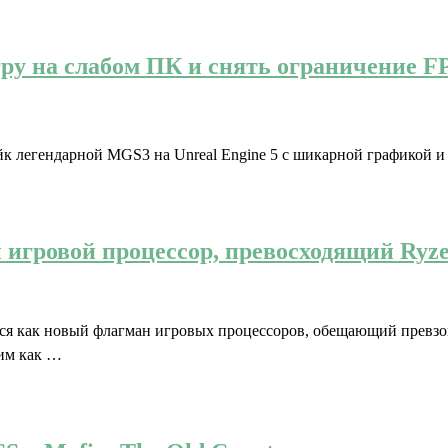
игру на слабом ПК и снять ограничение F
емейк легендарной MGS3 на Unreal Engine 5 с шикарной графикой 
игровой процессор, превосходящий Ryze
я как новый флагман игровых процессоров, обещающий превзой
им как …