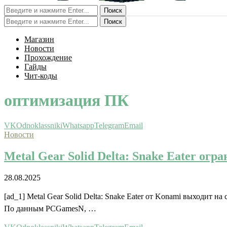
Поиск
Поиск
Магазин
Новости
Прохождение
Гайды
Чит-коды
оптимизация ПК
VK
Odnoklassniki
Whatsapp
Telegram
Email
Новости
Metal Gear Solid Delta: Snake Eater ог
28.08.2025
[ad_1] Metal Gear Solid Delta: Snake Eater от Konami выходит 
По данным PCGamesN, …