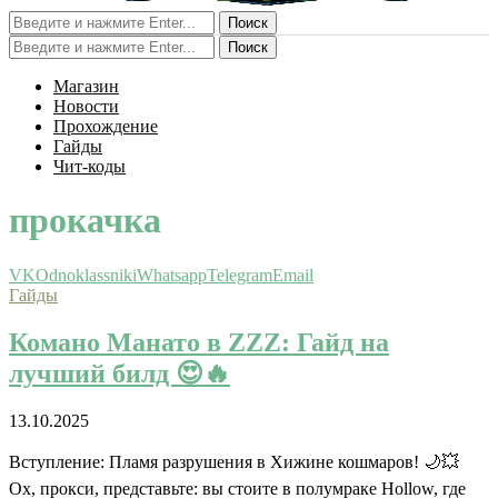
Поиск
Поиск
Магазин
Новости
Прохождение
Гайды
Чит-коды
прокачка
VK
Odnoklassniki
Whatsapp
Telegram
Email
Гайды
Комано Манато в ZZZ: Гайд на
лучший билд 😍🔥
13.10.2025
Вступление: Пламя разрушения в Хижине кошмаров! 🌙💥
Ох, прокси, представьте: вы стоите в полумраке Hollow, где