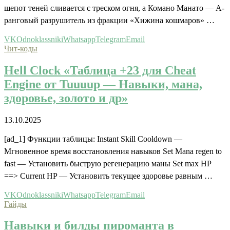
шепот теней сливается с треском огня, а Комано Манато — A-
ранговый разрушитель из фракции «Хижина кошмаров» …
VK
Odnoklassniki
Whatsapp
Telegram
Email
Чит-коды
Hell Clock «Таблица +23 для Cheat
Engine от Tuuuup — Навыки, мана,
здоровье, золото и др»
13.10.2025
[ad_1] Функции таблицы: Instant Skill Cooldown —
Мгновенное время восстановления навыков Set Mana regen to
fast — Установить быструю регенерацию маны Set max HP
==> Current HP — Установить текущее здоровье равным …
VK
Odnoklassniki
Whatsapp
Telegram
Email
Гайды
Навыки и билды пироманта в