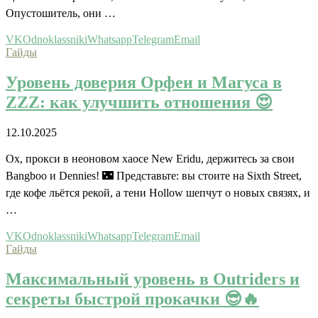
Опустошитель, они …
VK
Odnoklassniki
Whatsapp
Telegram
Email
Гайды
Уровень доверия Орфеи и Магуса в
ZZZ: как улучшить отношения 😍
12.10.2025
Ох, прокси в неоновом хаосе New Eridu, держитесь за свои
Bangboo и Dennies! 🌃 Представьте: вы стоите на Sixth Street,
где кофе льётся рекой, а тени Hollow шепчут о новых связях, и
…
VK
Odnoklassniki
Whatsapp
Telegram
Email
Гайды
Максимальный уровень в Outriders и
секреты быстрой прокачки 😎🔥