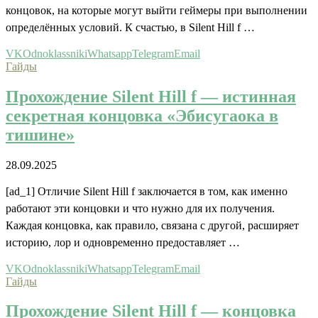
концовок, на которые могут выйти геймеры при выполнении
определённых условий. К счастью, в Silent Hill f …
VK
Odnoklassniki
Whatsapp
Telegram
Email
Гайды
Прохождение Silent Hill f — истинная
секретная концовка «Эбисугаока в
тишине»
28.09.2025
[ad_1] Отличие Silent Hill f заключается в том, как именно
работают эти концовки и что нужно для их получения.
Каждая концовка, как правило, связана с другой, расширяет
историю, лор и одновременно предоставляет …
VK
Odnoklassniki
Whatsapp
Telegram
Email
Гайды
Прохождение Silent Hill f — концовка